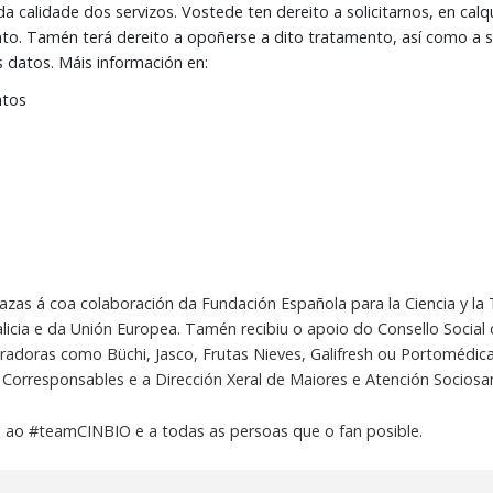
a calidade dos servizos. Vostede ten dereito a solicitarnos, en cal
to. Tamén terá dereito a opoñerse a dito tratamento, así como a sol
s datos. Máis información en:
atos
grazas á coa colaboración da Fundación Española para la Ciencia y la
icia e da Unión Europea. Tamén recibiu o apoio do Consello Social 
radoras como Büchi, Jasco, Frutas Nieves, Galifresh ou Portomédic
n Corresponsables e a Dirección Xeral de Maiores e Atención Sociosan
, ao #teamCINBIO e a todas as persoas que o fan posible.