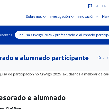
GL
EN
Sobre nós
Investigación
Innovación
Nano
sitantes
Enquisa CinVigo 2026 - profesorado e alumnado particip
orado e alumnado participante
nquisa de participación no CinVigo 2026, axúdasnos a mellorar de c
fesorado e alumnado
ico CinVigo