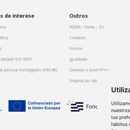
s de interese
Outros
cia
FEDER / Xunta – EU
ética
Contacto
s
Prensa
 calidade ISO 9001
Igualdade
de persoal Investigador (HRS4R)
Queixas e suxestións
Enquisa de satisfacción
Utili
Utilizam
nuestros
tus pref
hábitos 