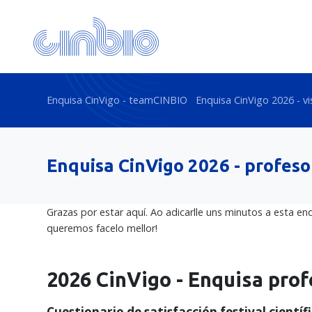
Enquisa CinVigo - teamCINBIO
Enquisa CinVigo 2026 - vi
Enquisa CinVigo 2026 - profes
Grazas por estar aquí. Ao adicarlle uns minutos a esta e
queremos facelo mellor!
2026 CinVigo - Enquisa pro
Cuestionario de satisfacción festival científ