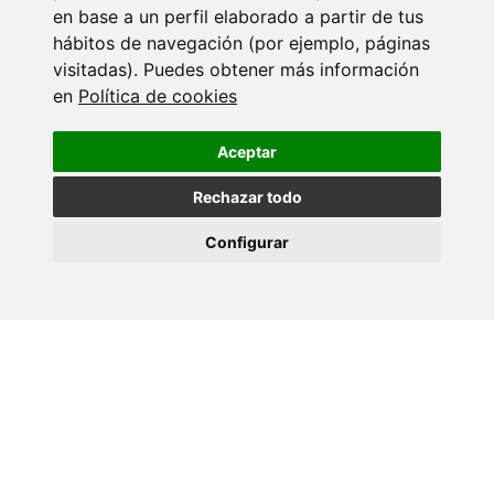
en base a un perfil elaborado a partir de tus
hábitos de navegación (por ejemplo, páginas
visitadas). Puedes obtener más información
en
Política de cookies
Aceptar
Por outra banda, baixo o título “O mundo das moléculas.
Arquitectos moleculares”, as investigadoras do
grupo de
Rechazar todo
Química Orgánica (ORCHID)
prepararon unha actividade
Configurar
divulgativa que arrancou cunha primeira reflexión arredor do
papel protagonizado pola Síntese Orgánica no avance e no
benestar da nosa sociedade grazas ao desenvolvemento de
novas moléculas que cambiaron o mundo. Ao longo desta
charla práctica, o alumnado do PUM puido achegarse dun
xeito sinxelo ás dificultades ás que se enfrontan os químicos
orgánicos durante o proceso de obtención dunha molécula de
entre un mundo de posibilidades.