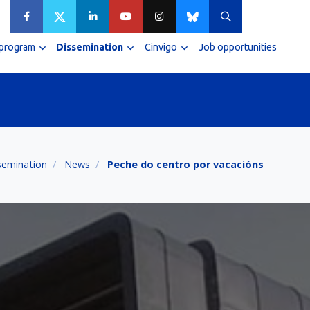
 program
Dissemination
Cinvigo
Job opportunities
semination
News
Peche do centro por vacacións