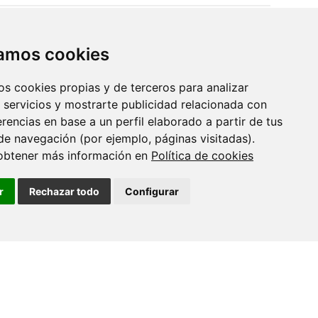
14 JULY 2026
A Asociación Fabert doa 11.400 euros
zamos cookies
ao grupo de…
os cookies propias y de terceros para analizar
 servicios y mostrarte publicidad relacionada con
06 JULY 2026
erencias en base a un perfil elaborado a partir de tus
Women in Science: Rosana Simón
Vázquez
de navegación (por ejemplo, páginas visitadas).
obtener más información en
Política de cookies
02 JULY 2026
r
Rechazar todo
Configurar
O CINBIO incorporará en setembro
unha investigadora Marie Curie…
01 JULY 2026
O CINBIO rende homenaxe a catro
investigadores/as con motivo…