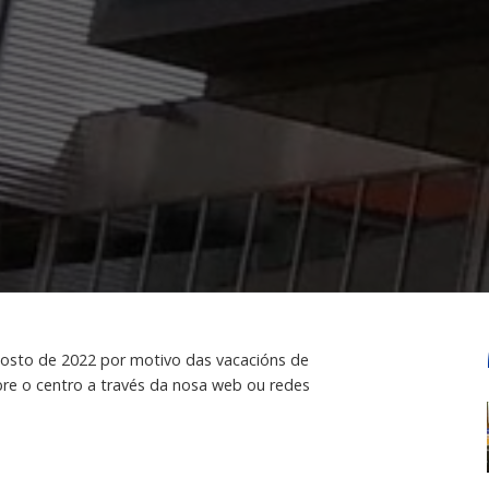
osto de 2022 por motivo das vacacións de
re o centro a través da nosa web ou redes