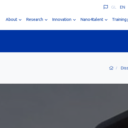
GL
EN
About
Research
Innovation
Nano4talent
Training
Dis