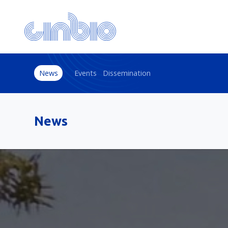
News
Events
Dissemination
News