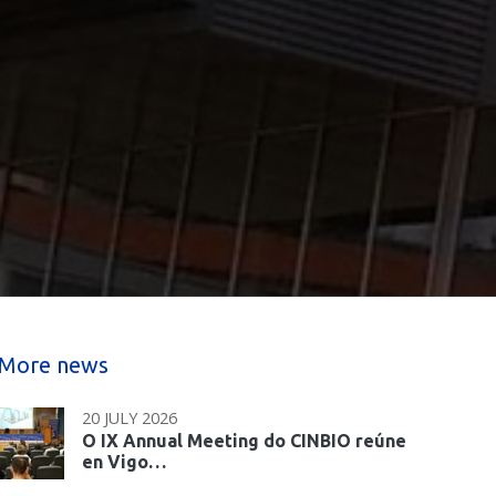
More news
20 JULY 2026
O IX Annual Meeting do CINBIO reúne
en Vigo…