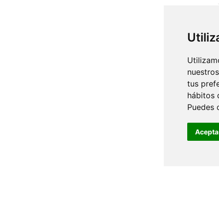
Utili
Utilizam
nuestros
tus pref
hábitos 
Puedes 
Acepta