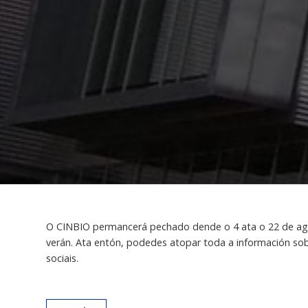
O CINBIO permancerá pechado dende o 4 ata o 22 de ag
verán. Ata entón, podedes atopar toda a información sob
sociais.