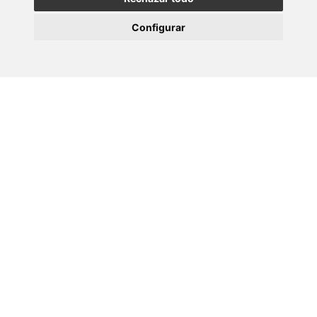
Back
Configurar
More news
20 JULY 2026
O IX Annual Meeting do CINBIO reúne en
Vigo…
14 JULY 2026
A Asociación Fabert doa 11.400 euros ao
grupo de…
06 JULY 2026
Women in Science: Rosana Simón Vázquez
02 JULY 2026