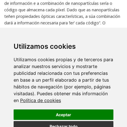
de información e a combinación de nanopartículas sería o
código que almacena cada píxel. Dado que as nanopartículas
teñen propiedades ópticas características, a súa combinación
dará a información necesaria para ‘ler’ cada código”. O
obxectivo último da implementación desta tecnoloxía será
acadar densidades de almacenamento de, polo menos 100
Gbit por milímetro cadrado, dez veces maior que o récord
Utilizamos cookies
actual.
Utilizamos cookies propias y de terceros para
Fonte:
DUVI
analizar nuestros servicios y mostrarte
publicidad relacionada con tus preferencias
Esta nova foi publicada en varios medios de comunicación:
en base a un perfil elaborado a partir de tus
hábitos de navegación (por ejemplo, páginas
Vigoé
visitadas). Puedes obtener más información
Galicia Digital
en
Política de cookies
Xornal de Vigo
Aceptar
Rechazar todo