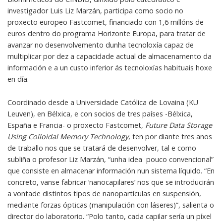
investigador Luis Liz Marzán, participa como socio no
proxecto europeo Fastcomet, financiado con 1,6 millóns de
euros dentro do programa Horizonte Europa, para tratar de
avanzar no desenvolvemento dunha tecnoloxía capaz de
multiplicar por dez a capacidade actual de almacenamento da
información e a un custo inferior ás tecnoloxías habituais hoxe
en día.
Coordinado desde a Universidade Católica de Lovaina (KU
Leuven), en Bélxica, e con socios de tres países -Bélxica,
España e Francia- o proxecto Fastcomet,
Future Data Storage
Using Colloidal Memory Technology
, ten por diante tres anos
de traballo nos que se tratará de desenvolver, tal e como
subliña o profesor Liz Marzán, “unha idea pouco convencional”
que consiste en almacenar información nun sistema líquido. “En
concreto, vanse fabricar ‘nanocapilares’ nos que se introducirán
a vontade distintos tipos de nanopartículas en suspensión,
mediante forzas ópticas (manipulación con láseres)”, salienta o
director do laboratorio. “Polo tanto, cada capilar sería un píxel