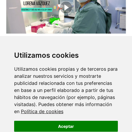
Back
Utilizamos cookies
More news
Utilizamos cookies propias y de terceros para
analizar nuestros servicios y mostrarte
20 JULY 2026
publicidad relacionada con tus preferencias
O IX Annual Meeting do CINBIO reúne en
en base a un perfil elaborado a partir de tus
Vigo…
hábitos de navegación (por ejemplo, páginas
visitadas). Puedes obtener más información
en
Política de cookies
14 JULY 2026
A Asociación Fabert doa 11.400 euros ao
Aceptar
grupo de…