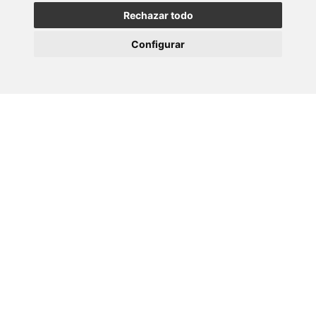
Rechazar todo
06 JULY 2026
Configurar
Women in Science: Rosana Simón Vázquez
02 JULY 2026
O CINBIO incorporará en setembro unha
investigadora Marie Curie…
01 JULY 2026
O CINBIO rende homenaxe a catro
investigadores/as con motivo…