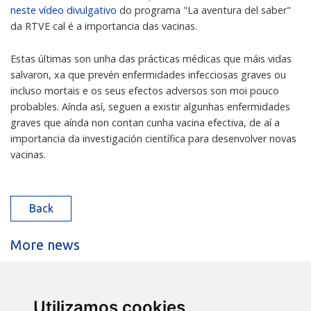
neste vídeo divulgativo
do programa "La aventura del saber"
da RTVE cal é a importancia das vacinas.
Estas últimas son unha das prácticas médicas que máis vidas
salvaron, xa que prevén enfermidades infecciosas graves ou
incluso mortais e os seus efectos adversos son moi pouco
probables. Aínda así, seguen a existir algunhas enfermidades
graves que aínda non contan cunha vacina efectiva, de aí a
importancia da investigación científica para desenvolver novas
vacinas.
Back
More news
20 JULY 2026
O IX Annual Meeting do CINBIO reúne en
Utilizamos cookies
Vigo…