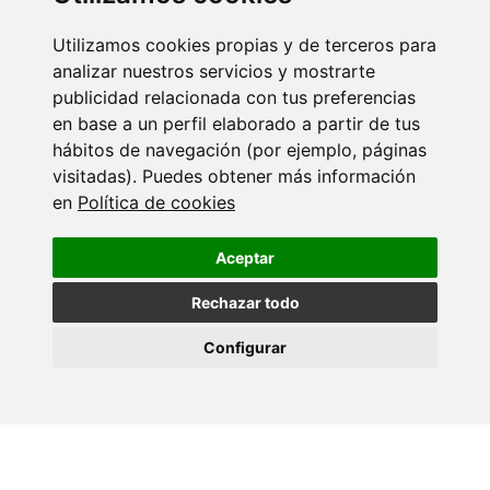
Utilizamos cookies propias y de terceros para
14 JULY 2026
analizar nuestros servicios y mostrarte
A Asociación Fabert doa 11.400 euros ao
publicidad relacionada con tus preferencias
grupo de…
en base a un perfil elaborado a partir de tus
hábitos de navegación (por ejemplo, páginas
visitadas). Puedes obtener más información
06 JULY 2026
en
Política de cookies
Women in Science: Rosana Simón Vázquez
Aceptar
Rechazar todo
02 JULY 2026
O CINBIO incorporará en setembro unha
Configurar
investigadora Marie Curie…
01 JULY 2026
O CINBIO rende homenaxe a catro
investigadores/as con motivo…