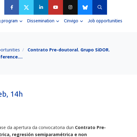
g program
Dissemination
Cinvigo
Job opportunities
ortunities
Contrato Pre-doutoral. Grupo SiDOR.
Inference.…
eb, 14h
mase da apertura da convocatoria dun
Contrato Pre-
rica, regresión semiparamétrica e non