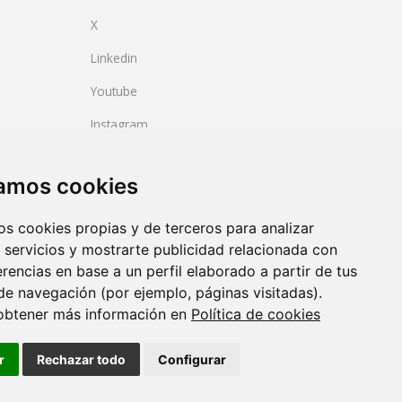
X
Linkedin
Youtube
Instagram
BlueSky
zamos cookies
os cookies propias y de terceros para analizar
 servicios y mostrarte publicidad relacionada con
erencias en base a un perfil elaborado a partir de tus
de navegación (por ejemplo, páginas visitadas).
obtener más información en
Política de cookies
2023/06)
 calidad.
r
Rechazar todo
Configurar
tion
Cookie policy
Legal note
web design:
Fontventa