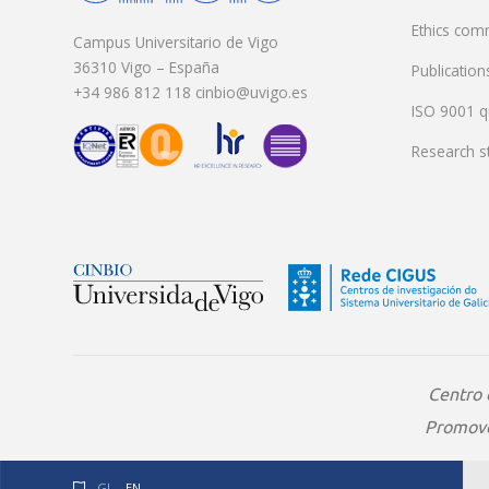
Ethics com
Campus Universitario de Vigo
36310 Vigo – España
Publication
+34 986 812 118 cinbio@uvigo.es
ISO 9001 qu
Research st
Centro 
Promover
GL
EN