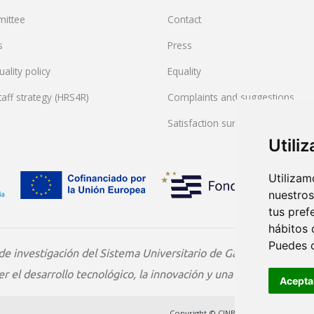
mittee
Contact
s
Press
ality policy
Equality
aff strategy (HRS4R)
Complaints and suggestions
Satisfaction survey
Utili
Utilizam
nuestros
tus pref
hábitos 
Puedes 
de investigación del Sistema Universitario de Galicia (ED431G/
 el desarrollo tecnológico, la innovación y una investigación de
Acepta
Copyright © CINBIO
Data protec