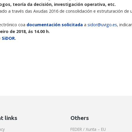
ogos, teoría da decisión, investigación operativa, etc.
iado a través das Axudas 2016 de consolidación e estruturación de 
ectrónico coa
documentación solicitada
a
sidor@uvigo.es
, indic
eiro de 2018, ás 14.00 h.
e
SiDOR
.
t links
Others
ncy
FEDER / Xunta – EU