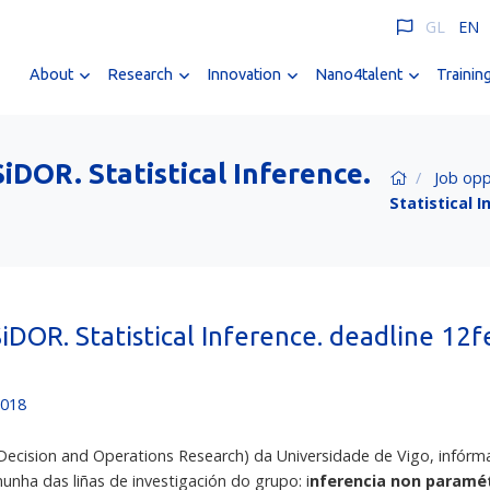
GL
EN
About
Research
Innovation
Nano4talent
Trainin
iDOR. Statistical Inference.
Job opp
Statistical 
DOR. Statistical Inference. deadline 12f
2018
, Decision and Operations Research) da Universidade de Vigo, infór
unha das liñas de investigación do grupo: i
nferencia non paramét