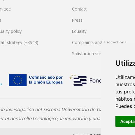
mittee
Contact
s
Press
ality policy
Equality
aff strategy (HRS4R)
Complaints and suggestions
Satisfaction survey
Utili
Utilizam
nuestros
tus pref
hábitos 
Puedes 
de investigación del Sistema Universitario de Galicia (ED431G/
 el desarrollo tecnológico, la innovación y una investigación de
Acepta