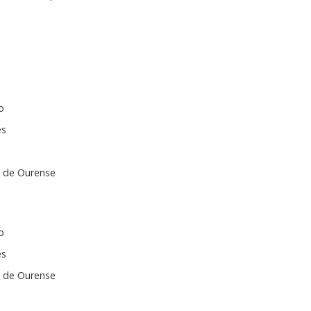
o
es
s de Ourense
o
es
s de Ourense