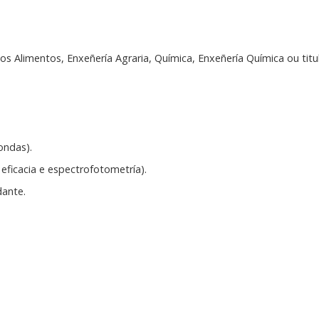
s Alimentos, Enxeñería Agraria, Química, Enxeñería Química ou titul
ondas).
 eficacia e espectrofotometría).
dante.