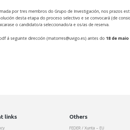
ormada por tres membros do Grupo de Investigación, nos prazos es
olución desta etapa do proceso selectivo e se convocará (de consid
icarase o candidato/a seleccionado/a e os/as de reserva.
pdf á seguinte dirección (matorres@uvigo.es) antes do
18 de maio 
t links
Others
ncy
FEDER / Xunta – EU