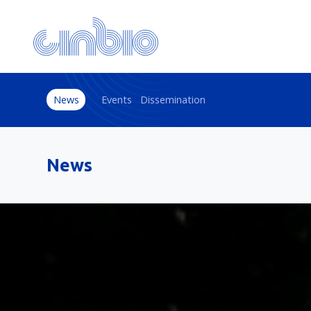
News
Events
Dissemination
News