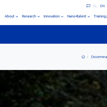
GL
EN
About
Research
Innovation
Nano4talent
Training
Dissemina