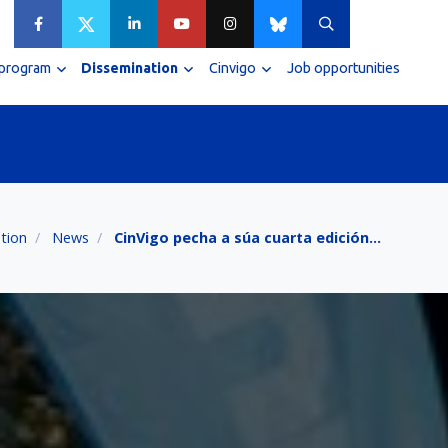
 program
Dissemination
Cinvigo
Job opportunities
tion
News
CinVigo pecha a súa cuarta edición…