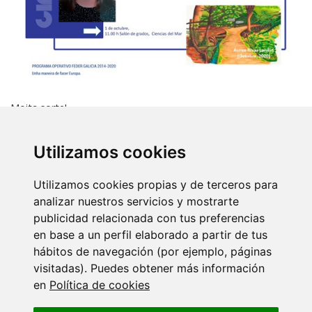
Moita sorte!
Utilizamos cookies
Back
Utilizamos cookies propias y de terceros para
More events
analizar nuestros servicios y mostrarte
publicidad relacionada con tus preferencias
18 SEPTEMBER 2026
en base a un perfil elaborado a partir de tus
Ciencia con C de CINBIO 2026 - Xornada
hábitos de navegación (por ejemplo, páginas
de…
visitadas). Puedes obtener más información
en
Política de cookies
17 JULY 2026