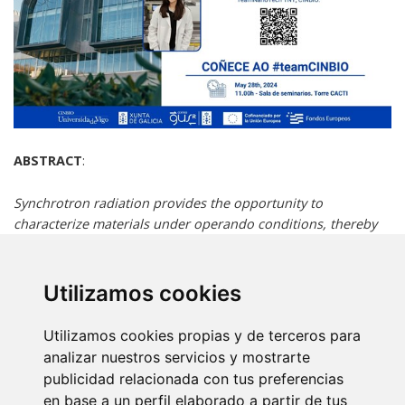
ABSTRACT
:
Synchrotron radiation provides the opportunity to
characterize materials under operando conditions, thereby
improving our understanding of reaction mechanisms and
enabling the optimization of catalytic performance. In this
study, X-ray diffraction and X-ray absorption spectroscopy
Utilizamos cookies
techniques were applied to explore the structural changes of
iron-cobalt catalysts supported on indium oxide during the
Utilizamos cookies propias y de terceros para
conversion of ethane to ethylene using CO2.
analizar nuestros servicios y mostrarte
publicidad relacionada con tus preferencias
en base a un perfil elaborado a partir de tus