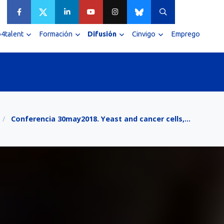
4talent
Formación
Difusión
Cinvigo
Emprego
Conferencia 30may2018. Yeast and cancer cells,…