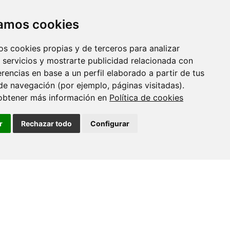
10 XULLO 2026
Teses CINBIO - Marta Aranda Palomer
zamos cookies
os cookies propias y de terceros para analizar
09 XULLO 2026
 servicios y mostrarte publicidad relacionada con
Prof. Alexander O. Govorov - CINBIO
erencias en base a un perfil elaborado a partir de tus
Seminar Programme
de navegación (por ejemplo, páginas visitadas).
obtener más información en
Política de cookies
02 XULLO 2026
Seminario: Transferencia de
r
Rechazar todo
Configurar
coñecemento e interacción co sistema
de…