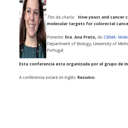
Tito da charla:
How yeast and cancer ce
molecular targets for colorectal canc
Ponente:
Dra. Ana Preto,
do
CBMA- Molec
Department of Biology, University of Min
Portugal.
Esta conferencia esta organizada por el grupo de I
A conferencia estará en inglés.
Resumo:
Colorectal cancer (CRC) is the most commonly diagnosed 
related deaths. The type of diet is an important risk facto
derived short chain fatty acids (SCFA), namely acetate, p
beneficial effects on the colon energy metabolism and have 
Several genes have been implicated in the multistep gene
KRAS oncogene mutations (KRASm) frequent events in this