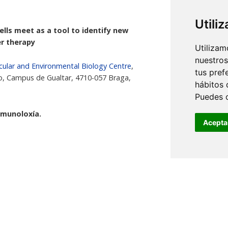
Utili
lls meet as a tool to identify new
er therapy
Utilizam
nuestros
ular and Environmental Biology Centre
,
tus pref
ho, Campus de Gualtar, 4710-057 Braga,
hábitos 
Puedes 
nmunoloxía.
Acepta
cancer in Europe and the 2nd cause of cancer
r for CRC. Dietary fiber and the gut microbial-
ropionate and butyrate, exert multiple
a role in the regulation of CRC cells survival.
tic model of colorectal carcinogenesis, being
 process. During the last years, we have been