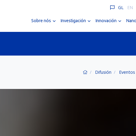
GL
EN
Sobre nós
Investigación
Innovación
Nano
Difusión
Eventos