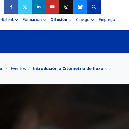
4talent
Formación
Difusión
Cinvigo
Emprego
ón
Eventos
Introdución á Citometría de fluxo -…