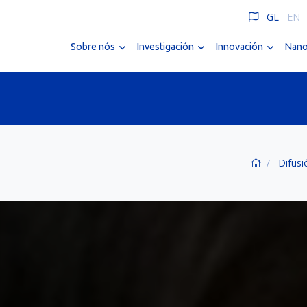
GL
EN
Sobre nós
Investigación
Innovación
Nano
Difusi