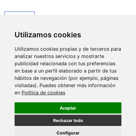
Volver
Máis eventos
Utilizamos cookies
18 SETEMBRO 2026
Utilizamos cookies propias y de terceros para
Ciencia con C de CINBIO 2026 - Xornada
analizar nuestros servicios y mostrarte
de…
publicidad relacionada con tus preferencias
en base a un perfil elaborado a partir de tus
hábitos de navegación (por ejemplo, páginas
17 XULLO 2026
visitadas). Puedes obtener más información
Dra. Nuria Domínguez Iturza - CINBIO
en
Política de cookies
Seminar Programme
Aceptar
10 XULLO 2026
Rechazar todo
Teses CINBIO - Marta Aranda Palomer
Configurar