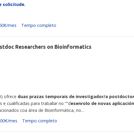
 solicitude
.
50€/mes
Tempo completo
stdoc Researchers on Bioinformatics
O) ofrece
duas prazas temporais de investigador/a postdocto
e cualificadas para traballar no “”d
esenrolo de novas aplicació
lacionados coa área de Bioinformática, no…
000€/mes
Tempo completo