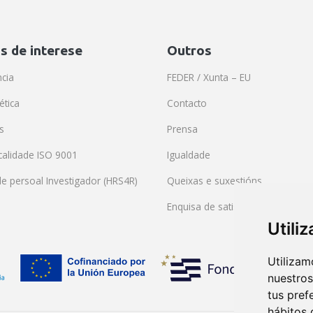
s de interese
Outros
cia
FEDER / Xunta – EU
ética
Contacto
s
Prensa
 calidade ISO 9001
Igualdade
de persoal Investigador (HRS4R)
Queixas e suxestións
Enquisa de satisfacción
Utili
Utilizam
nuestros
tus pref
hábitos 