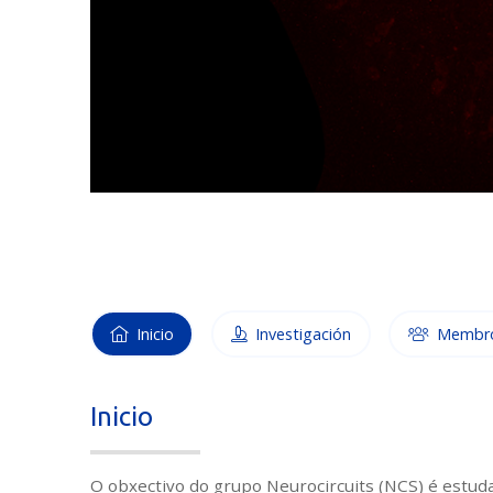
Inicio
Investigación
Membr
Inicio
O obxectivo do grupo Neurocircuits (NCS) é estud