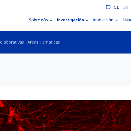
GL
EN
Sobre nós
Investigación
Innovación
Nano
olaborativas
Áreas Temáticas