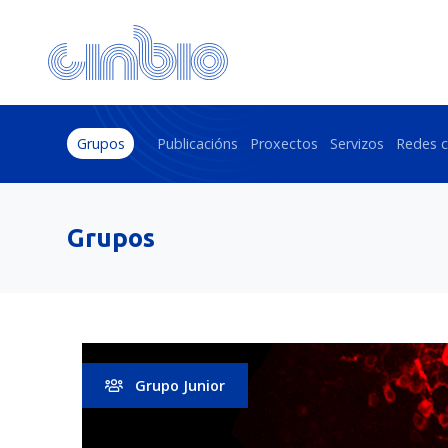
Grupos
Publicacións
Proxectos
Servizos
Redes c
Grupos
Grupo Junior