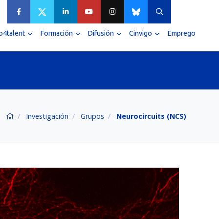
4talent
Formación
Difusión
Cinvigo
Emprego
Investigación
Grupos
Neurocircuits (NCS)