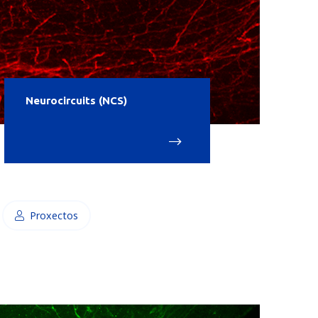
Neurocircuits (NCS)
Proxectos