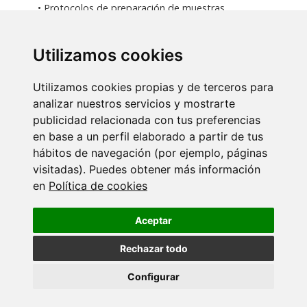
• Protocolos de preparación de muestras
• Controles y análisis de datos
• Equipamiento y proyectos llevados a cabo en el CINBIO
Utilizamos cookies
Día 3, 30 de marzo 2022, 10:00-13:00. Práctica
Utilizamos cookies propias y de terceros para
analizar nuestros servicios y mostrarte
• Compensación
publicidad relacionada con tus preferencias
• Inmunofenotipado (marcadores en líneas tumorales)
• Análisis de datos
en base a un perfil elaborado a partir de tus
hábitos de navegación (por ejemplo, páginas
Día 4, 31 de marzo 2022, 10:00-13:00. Práctica
visitadas). Puedes obtener más información
en
Política de cookies
• Cell sorting (líneas tumorales) y single-cell sorting
• Análisis de datos y visualización bajo microscopio de
Aceptar
fluorescencia
Rechazar todo
NOTA: La teoría se impartirá en la sala reuniones de la Torre
Configurar
CACTI y la parte práctica en el laboratorio de citometría, en el
módulo 1 del CINBIO. Habrá un descanso de 30 minutos a lo