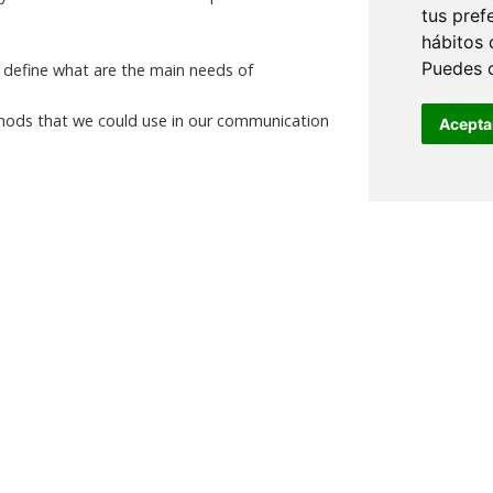
tus pref
hábitos 
Puedes 
 define what are the main needs of
ods that we could use in our communication
Acepta
 by David Pequeño, CEO Ingenyus.
It will take
to 12 p.m
., in person,
in the CINBIO Seminary
a innovación”