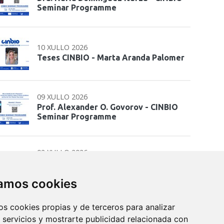
Seminar Programme
10 XULLO 2026
Teses CINBIO - Marta Aranda Palomer
09 XULLO 2026
Prof. Alexander O. Govorov - CINBIO
Seminar Programme
02 XULLO 2026
Seminario: Transferencia de
coñecemento e interacción co sistema
zamos cookies
de…
os cookies propias y de terceros para analizar
 servicios y mostrarte publicidad relacionada con