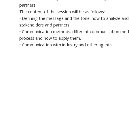
partners.
The content of the session will be as follows:
• Defining the message and the tone: how to analyze and
stakeholders and partners.
• Communication methods: different communication meth
process and how to apply them.
• Communication with industry and other agents.
The session will last 120 minutes and
it will be taught
place
on 14 November in the morning, from 10 a.m. 
Room (Torre CACTI).
Seminario “Transferencia d
Registration
Name
*