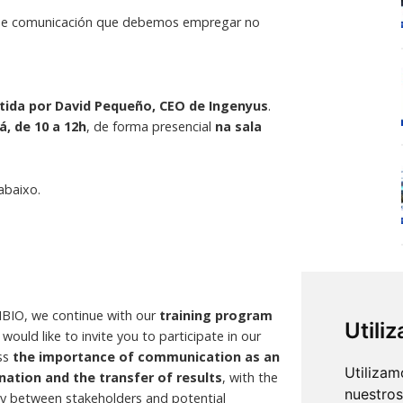
s de comunicación que debemos empregar no
tida por David Pequeño, CEO de Ingenyus
.
, de 10 a 12h
, de forma presencial
na sala
abaixo.
NBIO, we continue with our
training program
Utili
would like to invite you to participate in our
ess
the importance of communication as an
Utilizam
nation and the transfer of results
, with the
nuestros
ly between stakeholders and potential