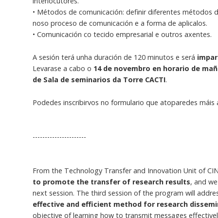
interlocutores.
• Métodos de comunicación: definir diferentes método
noso proceso de comunicación e a forma de aplicalos.
• Comunicación co tecido empresarial e outros axentes.
A sesión terá unha duración de 120 minutos e será
impar
Levarase a cabo o
14 de novembro en horario de mañá
de Sala de seminarios da Torre CACTI
.
Podedes inscribirvos no formulario que atoparedes máis 
----------------------
From the Technology Transfer and Innovation Unit of CI
to promote the transfer of research results
, and we 
next session. The third session of the program will addr
effective and efficient method for research dissemi
objective of learning how to transmit messages effective