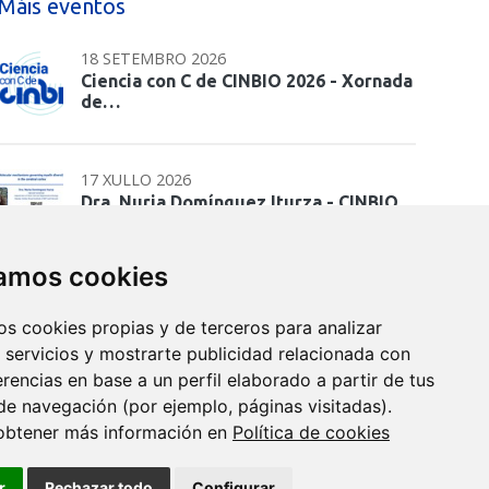
Máis eventos
18 SETEMBRO 2026
Ciencia con C de CINBIO 2026 - Xornada
de…
17 XULLO 2026
Dra. Nuria Domínguez Iturza - CINBIO
Seminar Programme
zamos cookies
10 XULLO 2026
os cookies propias y de terceros para analizar
Teses CINBIO - Marta Aranda Palomer
 servicios y mostrarte publicidad relacionada con
erencias en base a un perfil elaborado a partir de tus
de navegación (por ejemplo, páginas visitadas).
09 XULLO 2026
obtener más información en
Política de cookies
Prof. Alexander O. Govorov - CINBIO
Seminar Programme
r
Rechazar todo
Configurar