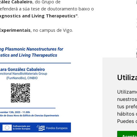
ález Cabaleiro
, do Grupo de
efenderá a súa tese de doutoramento baixo o
agnostics and Living Therapeutics"
.
 Experimentais
, no campus de Vigo.
Utili
Utilizam
nuestros
tus pref
hábitos 
Puedes 
Acepta