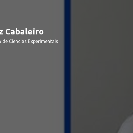
z Cabaleiro
o de Ciencias Experimentais