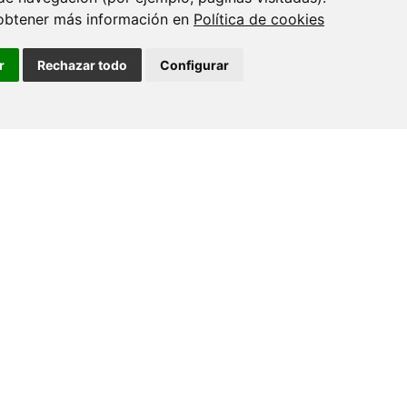
coñecemento e interacción co sistema
obtener más información en
Política de cookies
de…
r
Rechazar todo
Configurar