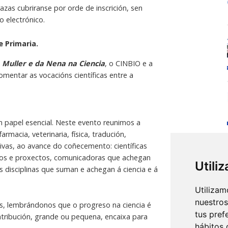
azas cubriranse por orde de inscrición, sen
o electrónico.
e Primaria.
a Muller e da Nena na Ciencia
, o CINBIO e a
entar as vocacións científicas entre a
n papel esencial. Neste evento reunimos a
armacia, veterinaria, física, tradución,
tivas, ao avance do coñecemento: científicas
rsos e proxectos, comunicadoras que achegan
Utili
s disciplinas que suman e achegan á ciencia e á
Utilizam
nuestros
ias, lembrándonos que o progreso na ciencia é
tus pref
ontribución, grande ou pequena, encaixa para
hábitos 