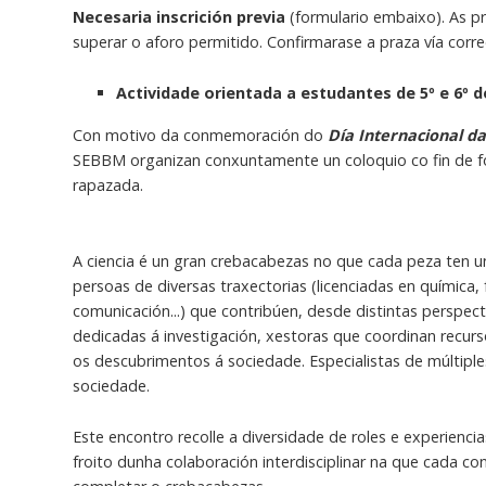
Necesaria inscrición previa
(formulario embaixo). As pr
superar o aforo permitido. Confirmarase a praza vía corre
Actividade orientada a estudantes de 5º e 6º d
Con motivo da conmemoración do
Día Internacional d
SEBBM organizan conxuntamente un coloquio co fin de fom
rapazada.
A ciencia é un gran crebacabezas no que cada peza ten u
persoas de diversas traxectorias (licenciadas en química, f
comunicación...) que contribúen, desde distintas perspec
dedicadas á investigación, xestoras que coordinan recu
os descubrimentos á sociedade. Especialistas de múltiple
sociedade.
Este encontro recolle a diversidade de roles e experienc
froito dunha colaboración interdisciplinar na que cada c