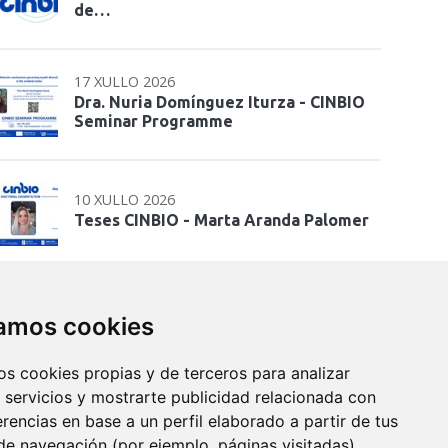
de…
17 XULLO 2026
Dra. Nuria Domínguez Iturza - CINBIO
Seminar Programme
10 XULLO 2026
Teses CINBIO - Marta Aranda Palomer
09 XULLO 2026
Prof. Alexander O. Govorov - CINBIO
zamos cookies
Seminar Programme
os cookies propias y de terceros para analizar
 servicios y mostrarte publicidad relacionada con
02 XULLO 2026
erencias en base a un perfil elaborado a partir de tus
Seminario: Transferencia de
de navegación (por ejemplo, páginas visitadas).