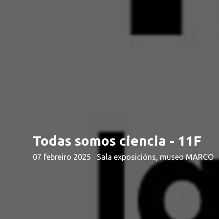
Todas somos ciencia - 11F
07 febreiro 2025
Sala exposicións, museo MARCO