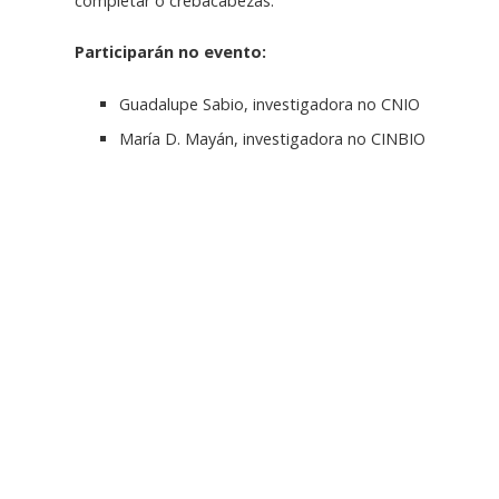
completar o crebacabezas.
Participarán no evento:
Guadalupe Sabio, investigadora no CNIO
María D. Mayán, investigadora no CINBIO
Verónica Salgueiriño, investigadora no CINBIO
Begoña Puértolas, investigadora no CINBIO
Noa Caramés, xestora no CINBIO
Margarita Vázquez, investigadora no CINBIO
Carlos Renero, investigador no CINBIO
Noel Queipo, comunicación no CINBIO