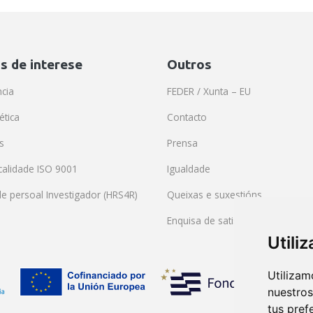
s de interese
Outros
cia
FEDER / Xunta – EU
ética
Contacto
s
Prensa
 calidade ISO 9001
Igualdade
de persoal Investigador (HRS4R)
Queixas e suxestións
Enquisa de satisfacción
Utili
Utilizam
nuestros
tus pref