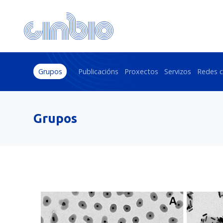
Grupos
Publicacións
Proxectos
Servizos
Redes c
Grupos