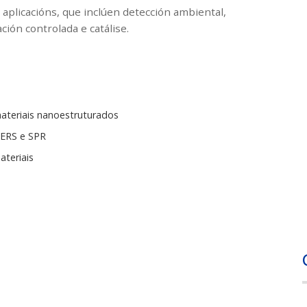
plicacións, que inclúen detección ambiental,
ción controlada e catálise.
ateriais nanoestruturados
SERS e SPR
teriais