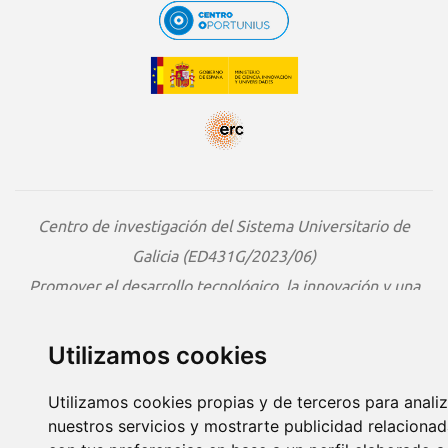
Centro de investigación del Sistema Universitario de
Galicia (ED431G/2023/06)
Promover el desarrollo tecnológico, la innovación y una
investigación de calidad.
Utilizamos cookies
Copyright © CINBIO
Protección de datos
Política de Cookies
Aviso Legal
Diseño web:
Fontventa
Utilizamos cookies propias y de terceros para analiz
nuestros servicios y mostrarte publicidad relaciona