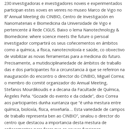
230 investigadoras e investigadores noveis e experimentados
participan estes xoves en venres no museo Marco de Vigo no
8º Annual Meeting do CINBIO, Centro de Investigación en
Nanomateriais e Biomedicina da Universidade de Vigo e
pertencente á Rede CIGUS. Baixo o lema Nanotechnology &
Biomedicine: where science meets the future o persoal
investigador compartirá os seus coñecementos en ámbitos
como a química, a física, nanotecnoloxía e saúde, co obxectivo
de visibilizar as novas ferramentas para a medicina do futuro.
Precisamente, a mutidisciplinariedade de ámbitos de traballo
das e dos participantes foi a circunstancia á que se referiron na
inauguración do encontro o director do CINBIO, Miguel Correa;
o membro do comité organizador do Annual Meeting,
Stefanos Mourdikoudis e a decana da Facultade de Química,
Ángeles Peña. “Gozade do evento e da cidade”, dixo Correa
aos participantes dunha xuntanza que “é unha mestura entre
química, bioloxía, física, enxeñaría…. Esta variedade de campos
de traballo representa ben ao CINBIO”, sinalou o director do
centro que destacou a importancia desta mestura de