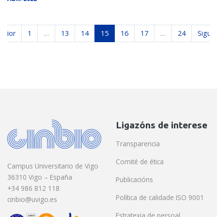
erior
1
…
13
14
15
16
17
…
24
Sigui
Ligazóns de interese
Transparencia
Comité de ética
Campus Universitario de Vigo
36310 Vigo – España
Publicacións
+34 986 812 118
Política de calidade ISO 9001
cinbio@uvigo.es
Estratexia de persoal