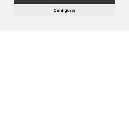
10 XULLO 2026
Configurar
Teses CINBIO - Marta Aranda Palomer
09 XULLO 2026
Prof. Alexander O. Govorov - CINBIO
Seminar Programme
02 XULLO 2026
Seminario: Transferencia de coñecemento e
interacción co sistema de…
Ligazóns de interese