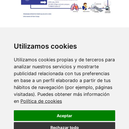
Volver
Utilizamos cookies
Máis eventos
Utilizamos cookies propias y de terceros para
analizar nuestros servicios y mostrarte
18 SETEMBRO 2026
publicidad relacionada con tus preferencias
Ciencia con C de CINBIO 2026 - Xornada
de…
en base a un perfil elaborado a partir de tus
hábitos de navegación (por ejemplo, páginas
visitadas). Puedes obtener más información
17 XULLO 2026
en
Política de cookies
Dra. Nuria Domínguez Iturza - CINBIO
Seminar Programme
Aceptar
Rechazar todo