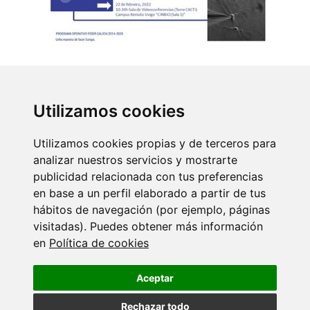
Volver
Utilizamos cookies
Máis eventos
Utilizamos cookies propias y de terceros para
analizar nuestros servicios y mostrarte
18 SETEMBRO 2026
publicidad relacionada con tus preferencias
Ciencia con C de CINBIO 2026 - Xornada
de…
en base a un perfil elaborado a partir de tus
hábitos de navegación (por ejemplo, páginas
visitadas). Puedes obtener más información
17 XULLO 2026
en
Política de cookies
Dra. Nuria Domínguez Iturza - CINBIO
Seminar Programme
Aceptar
Rechazar todo