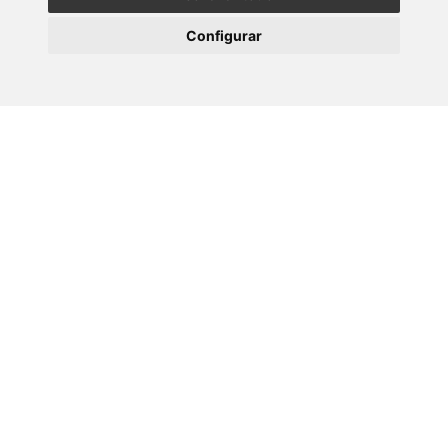
10 XULLO 2026
Configurar
Teses CINBIO - Marta Aranda Palomer
09 XULLO 2026
Prof. Alexander O. Govorov - CINBIO
Seminar Programme
02 XULLO 2026
Seminario: Transferencia de coñecemento e
interacción co sistema de…
Ligazóns de interese