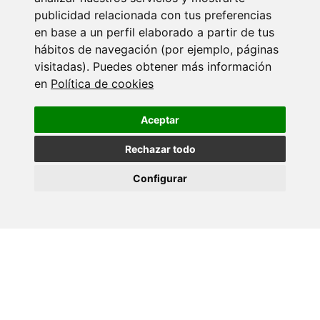
publicidad relacionada con tus preferencias
en base a un perfil elaborado a partir de tus
10 XULLO 2026
hábitos de navegación (por ejemplo, páginas
Teses CINBIO - Marta Aranda Palomer
visitadas). Puedes obtener más información
en
Política de cookies
09 XULLO 2026
Aceptar
Prof. Alexander O. Govorov - CINBIO
Seminar Programme
Rechazar todo
Configurar
02 XULLO 2026
Seminario: Transferencia de coñecemento e
interacción co sistema de…