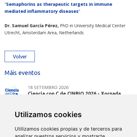
“
Semaphorins as therapeutic targets in immune
mediated inflammatory diseases
”
Dr. Samuel García Pérez,
PhD in University Medical Center
Utrecht, Amsterdam Area, Netherlands
Volver
Máis eventos
18 SETEMBRO 2026
Ciencia con C de CINBIO 2026 - Xornada
de…
Utilizamos cookies
17 XULLO 2026
Dra. Nuria Domínguez Iturza - CINBIO
Utilizamos cookies propias y de terceros para
Seminar Programme
analizar nuestros servicios y mostrarte