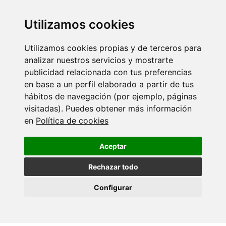
Utilizamos cookies
Utilizamos cookies propias y de terceros para
analizar nuestros servicios y mostrarte
publicidad relacionada con tus preferencias
en base a un perfil elaborado a partir de tus
hábitos de navegación (por ejemplo, páginas
visitadas). Puedes obtener más información
en
Política de cookies
Volver
Aceptar
Máis eventos
Rechazar todo
18 SETEMBRO 2026
Configurar
Ciencia con C de CINBIO 2026 - Xornada
de…