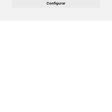
Configurar
09 XULLO 2026
Prof. Alexander O. Govorov - CINBIO
Seminar Programme
02 XULLO 2026
Seminario: Transferencia de coñecemento e
interacción co sistema de…
Ligazóns de interese
Transparencia