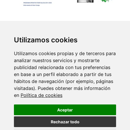
Volver
Utilizamos cookies
Máis eventos
Utilizamos cookies propias y de terceros para
18 SETEMBRO 2026
analizar nuestros servicios y mostrarte
Ciencia con C de CINBIO 2026 - Xornada
publicidad relacionada con tus preferencias
de…
en base a un perfil elaborado a partir de tus
hábitos de navegación (por ejemplo, páginas
visitadas). Puedes obtener más información
17 XULLO 2026
en
Política de cookies
Dra. Nuria Domínguez Iturza - CINBIO
Seminar Programme
Aceptar
Rechazar todo
10 XULLO 2026
Teses CINBIO - Marta Aranda Palomer