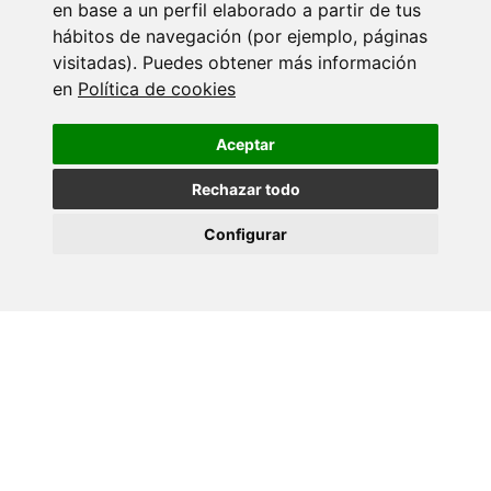
en base a un perfil elaborado a partir de tus
hábitos de navegación (por ejemplo, páginas
visitadas). Puedes obtener más información
en
Política de cookies
Aceptar
Rechazar todo
Configurar
Volver
Máis eventos
18 SETEMBRO 2026
Ciencia con C de CINBIO 2026 - Xornada
de…