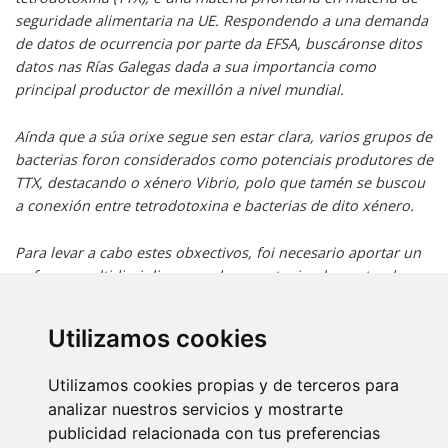
seguridade alimentaria na UE. Respondendo a una demanda
de datos de ocurrencia por parte da EFSA, buscáronse ditos
datos nas Rías Galegas dada a sua importancia como
principal productor de mexillón a nivel mundial.
Aínda que a súa orixe segue sen estar clara, varios grupos de
bacterias foron considerados como potenciais produtores de
TTX, destacando o xénero Vibrio, polo que tamén se buscou
a conexión entre tetrodotoxina e bacterias de dito xénero.
Para levar a cabo estes obxectivos, foi necesario aportar un
enfoque multidisciplinar pondo a punto, implementando e
aplicando metodoloxías microbiolóxicas, para a detección de
Vibrio spp. como precursor de TTX; ensaios de citotoxicidade
Utilizamos cookies
como ferramenta analítica de screening; e cromatografía de
líquidos acoplada a espectrometría de masas en tándem (LC-
Utilizamos cookies propias y de terceros para
MS/MS) para a confirmación e caracterización de TTX e dos
analizar nuestros servicios y mostrarte
análogos da mesma.
publicidad relacionada con tus preferencias