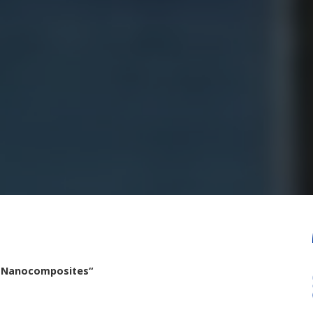
e Nanocomposites
“