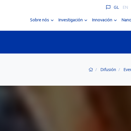
GL
EN
Sobre nós
Investigación
Innovación
Nano
Difusión
Eve