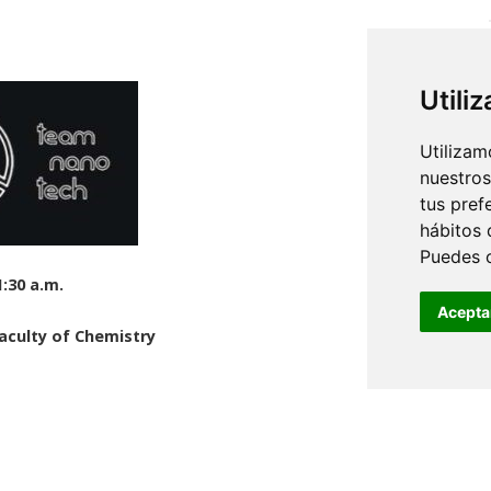
Utili
Utilizam
nuestros
tus pref
hábitos 
Puedes 
1:30 a.m.
Acepta
Faculty of Chemistry