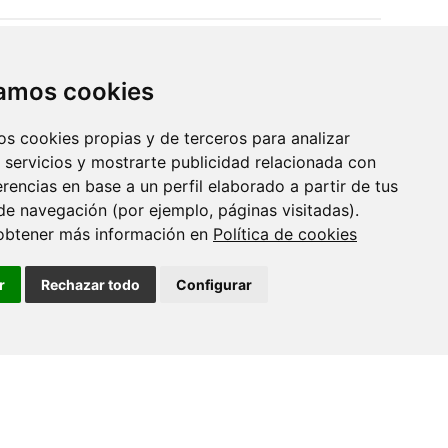
17 XULLO 2026
Dra. Nuria Domínguez Iturza - CINBIO
zamos cookies
Seminar Programme
os cookies propias y de terceros para analizar
 servicios y mostrarte publicidad relacionada con
10 XULLO 2026
erencias en base a un perfil elaborado a partir de tus
Teses CINBIO - Marta Aranda Palomer
de navegación (por ejemplo, páginas visitadas).
obtener más información en
Política de cookies
09 XULLO 2026
r
Rechazar todo
Configurar
Prof. Alexander O. Govorov - CINBIO
Seminar Programme
02 XULLO 2026
Seminario: Transferencia de
coñecemento e interacción co sistema
de…