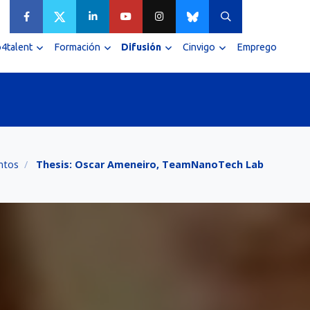
4talent
Formación
Difusión
Cinvigo
Emprego
ntos
Thesis: Oscar Ameneiro, TeamNanoTech Lab