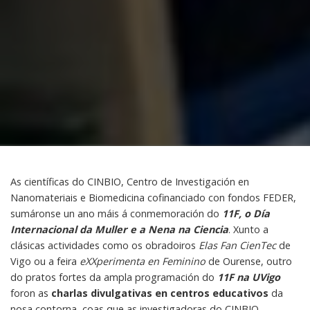
As científicas do CINBIO, Centro de Investigación en
Nanomateriais e Biomedicina cofinanciado con fondos FEDER,
sumáronse un ano máis á conmemoración do
11F, o Día
Internacional da Muller e a Nena na Ciencia
. Xunto a
clásicas actividades como os obradoiros
Elas Fan CienTec
de
Vigo ou a feira
eXXperimenta en Feminino
de Ourense, outro
do pratos fortes da ampla programación do
11F na UVigo
foron as
charlas divulgativas en centros educativos
da
nosa contorna, coas que as investigadoras do CINBIO