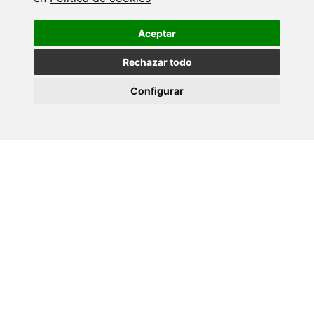
Aceptar
Rechazar todo
Configurar
Isabel Pastoriza, de FunNanoBio, no IES de Chapela