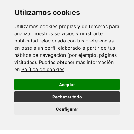
20 XULLO 2026
Utilizamos cookies
O IX Annual Meeting do CINBIO reúne en
Vigo…
Utilizamos cookies propias y de terceros para
analizar nuestros servicios y mostrarte
publicidad relacionada con tus preferencias
14 XULLO 2026
en base a un perfil elaborado a partir de tus
A Asociación Fabert doa 11.400 euros ao
hábitos de navegación (por ejemplo, páginas
grupo de…
visitadas). Puedes obtener más información
en
Política de cookies
06 XULLO 2026
Women in Science: Rosana Simón Vázquez
Aceptar
Rechazar todo
02 XULLO 2026
Configurar
O CINBIO incorporará en setembro unha
investigadora Marie Curie…