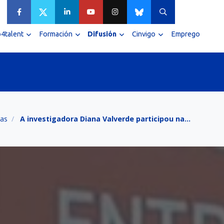
4talent
Formación
Difusión
Cinvigo
Emprego
as
A investigadora Diana Valverde participou na…