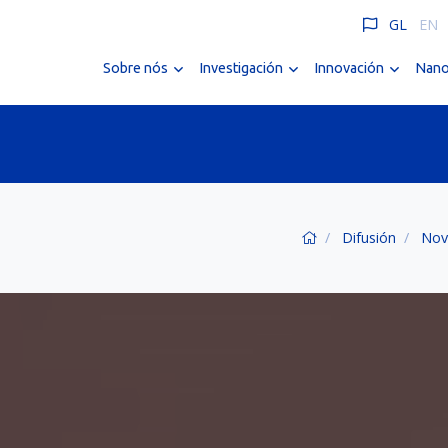
GL
EN
Sobre nós
Investigación
Innovación
Nano
Difusión
Nov