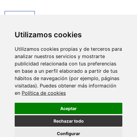
Volver
Máis novas
Utilizamos cookies
20 XULLO 2026
Utilizamos cookies propias y de terceros para
O IX Annual Meeting do CINBIO reúne en
analizar nuestros servicios y mostrarte
Vigo…
publicidad relacionada con tus preferencias
en base a un perfil elaborado a partir de tus
hábitos de navegación (por ejemplo, páginas
14 XULLO 2026
visitadas). Puedes obtener más información
A Asociación Fabert doa 11.400 euros ao
en
Política de cookies
grupo de…
Aceptar
06 XULLO 2026
Rechazar todo
Women in Science: Rosana Simón Vázquez
Configurar