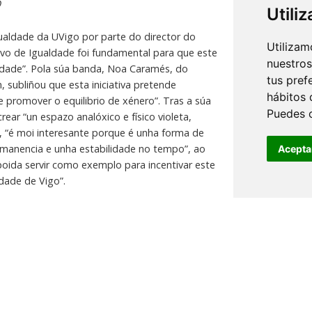
O
Utili
aldade da UVigo por parte do director do
Utilizam
ivo de Igualdade foi fundamental para que este
nuestros
idade”. Pola súa banda, Noa Caramés, do
tus pref
 subliñou que esta iniciativa pretende
hábitos 
e promover o equilibrio de xénero”. Tras a súa
Puedes 
ear “un espazo analóxico e físico violeta,
s, “é moi interesante porque é unha forma de
rmanencia e unha estabilidade no tempo”, ao
Acepta
oida servir como exemplo para incentivar este
dade de Vigo”.
s súas instalacións do campus de Vigo, nace
ación práctica para as persoas usuarias, desde
so de sufrir acoso, ata libros de temática
spazo ou como para préstamo. As persoas
és do
formulario publicado na páxina web do