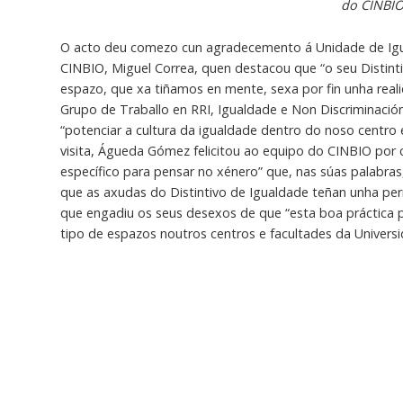
do CINBI
O acto deu comezo cun agradecemento á Unidade de Igu
CINBIO, Miguel Correa, quen destacou que “o seu Distint
espazo, que xa tiñamos en mente, sexa por fin unha real
Grupo de Traballo en RRI, Igualdade e Non Discriminación,
“potenciar a cultura da igualdade dentro do noso centro 
visita, Águeda Gómez felicitou ao equipo do CINBIO por cr
específico para pensar no xénero” que, nas súas palabra
que as axudas do Distintivo de Igualdade teñan unha pe
que engadiu os seus desexos de que “esta boa práctica p
tipo de espazos noutros centros e facultades da Universi
Un espazo seguro para promover a Igualdade
O Punto Violeta do CINBIO, situado no segundo andar da
co obxectivo de promover a igualdade a través de inform
ligazóns e fontes de información oficial de utilidade en ca
feminista, dispoñibles tanto para consulta no propio e
interesadas poderán facer a súa reserva de libros a trav