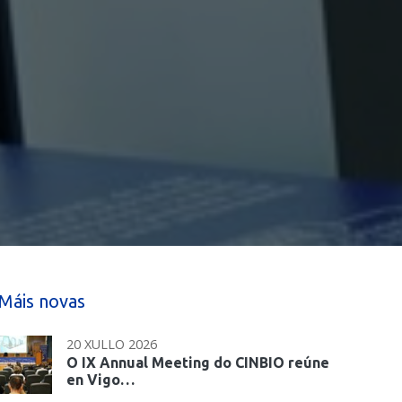
Máis novas
20 XULLO 2026
O IX Annual Meeting do CINBIO reúne
en Vigo…