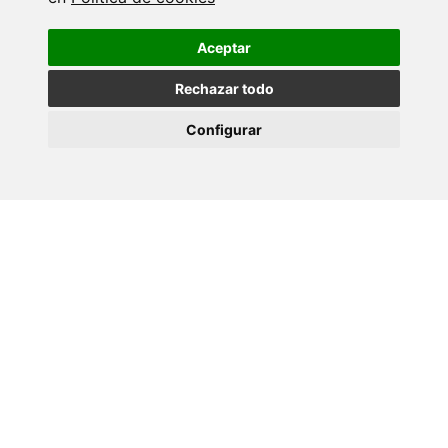
Aceptar
Rechazar todo
Configurar
Captura do vídeo CGI
O obxectivo do CINBIO con esta acción era visibilizar que,
pese a non ser capital de Galicia, Vigo é unha cidade referente
en algo moito máis importante: a investigación en
nanomateriais e biomedicina.
Grazas ao traballo do seu equipo humano, o CINBIO
conseguiu situar á cidade de Vigo á cabeza da investigación no
ámbito de nanomateriais e a biomedicina en Galicia. Neste
sentido, o director do CINBIO Miguel Correa sinalou que
“partindo da mensaxe de que Vigo non é capital de provincia
nin da comunidade, queremos trasladar á sociedade no seu