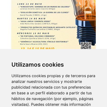
Utilizamos cookies
Utilizamos cookies propias y de terceros para
Doce charlas en dous bares de Vigo
analizar nuestros servicios y mostrarte
publicidad relacionada con tus preferencias
En Vigo haberá un total de doce charlas sobre seis temáticas
en base a un perfil elaborado a partir de tus
diferentes. Dúas delas serán impartidas polos científicos do
hábitos de navegación (por ejemplo, páginas
CINBIO (Centro de Investigación en Nanomateriais e
visitadas). Puedes obtener más información