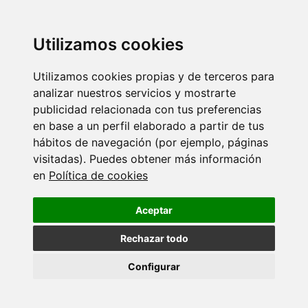
Utilizamos cookies
Algúns medios xa se están comezando a facer eco do evento:
Utilizamos cookies propias y de terceros para
-
Artigo do DUVI
analizar nuestros servicios y mostrarte
publicidad relacionada con tus preferencias
-
Artigo de Faro de Vigo
en base a un perfil elaborado a partir de tus
hábitos de navegación (por ejemplo, páginas
-
Artigo de Atlántico Diario
visitadas). Puedes obtener más información
en
Política de cookies
Volver
Aceptar
Máis novas
Rechazar todo
20 XULLO 2026
Configurar
O IX Annual Meeting do CINBIO reúne en
Vigo…