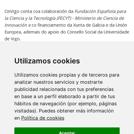
CinVigo conta coa colaboración da
Fundación Española para
la Ciencia y la Tecnología (FECYT) - Ministerio de Ciencia de
Innovación e
co financiamento da Xunta de Galicia e da Unión
Europea, ademais do apoio do Consello Social da Universidade
de Vigo.
Utilizamos cookies
Volver
Utilizamos cookies propias y de terceros para
Máis eventos
analizar nuestros servicios y mostrarte
publicidad relacionada con tus preferencias
18 SETEMBRO 2026
en base a un perfil elaborado a partir de tus
Ciencia con C de CINBIO 2026 - Xornada
hábitos de navegación (por ejemplo, páginas
de…
visitadas). Puedes obtener más información
en
Política de cookies
17 XULLO 2026
Dra. Nuria Domínguez Iturza - CINBIO
Aceptar