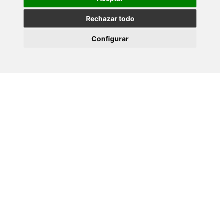
Seminar Programme
Rechazar todo
Configurar
10 XULLO 2026
Teses CINBIO - Marta Aranda Palomer
09 XULLO 2026
Prof. Alexander O. Govorov - CINBIO
Seminar Programme
02 XULLO 2026
Seminario: Transferencia de coñecemento e
interacción co sistema de…