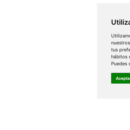
Utili
Utilizam
nuestros
tus pref
hábitos 
Puedes 
Acepta