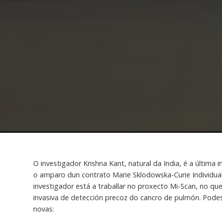
O investigador Krishna Kant, natural da India, é a última
o amparo dun contrato Marie Sklodowska-Curie Individual
investigador está a traballar no proxecto Mi-Scan, no qu
invasiva de detección precoz do cancro de pulmón. Podes
novas: