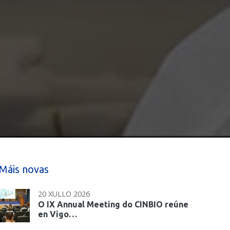
Máis novas
20 XULLO 2026
O IX Annual Meeting do CINBIO reúne
en Vigo…