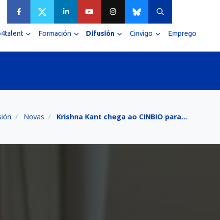
4talent
Formación
Difusión
Cinvigo
Emprego
sión
Novas
Krishna Kant chega ao CINBIO para…