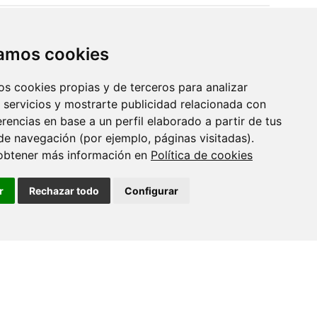
14 XULLO 2026
A Asociación Fabert doa 11.400 euros
zamos cookies
ao grupo de…
os cookies propias y de terceros para analizar
 servicios y mostrarte publicidad relacionada con
06 XULLO 2026
erencias en base a un perfil elaborado a partir de tus
Women in Science: Rosana Simón
Vázquez
de navegación (por ejemplo, páginas visitadas).
obtener más información en
Política de cookies
02 XULLO 2026
r
Rechazar todo
Configurar
O CINBIO incorporará en setembro
unha investigadora Marie Curie…
01 XULLO 2026
O CINBIO rende homenaxe a catro
investigadores/as con motivo…