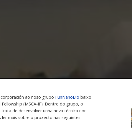
 incorporación ao noso grupo
FunNanoBio
baixo
 Fellowship (MSCA-IF). Dentro do grupo, o
e trata de desenvolver unha nova técnica non
 ler máis sobre o proxecto nas seguintes