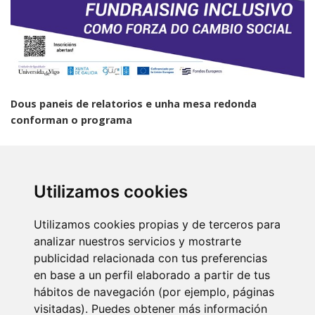
Dous paneis de relatorios e unha mesa redonda
conforman o programa
O evento dará comezo a partir das 09.00 horas do vindeiro
venres 18 de outubro coa presentación a cargo da
subdirectora do CINBIO, Diana Valverde. Tras a súa benvida, a
Utilizamos cookies
decana da Facultade de Química da Universidade de Vigo,
Ángeles Peña, dará paso ao primeiro panel que, baixo o título
Utilizamos cookies propias y de terceros para
Fundraising no ámbito académico como estratexia de
analizar nuestros servicios y mostrarte
sostibilidade económica
, englobará os relatorios de Carme
publicidad relacionada con tus preferencias
Pérez Esparrells, profesora de de Económicas e Finanzas
en base a un perfil elaborado a partir de tus
Públicas na Universidad Complutense de Madrid, e
hábitos de navegación (por ejemplo, páginas
Gumersindo Feijoo, vicerreitor de Transformación Dixital e
visitadas). Puedes obtener más información
Innovación da Universidade de Santiago de Compostela.