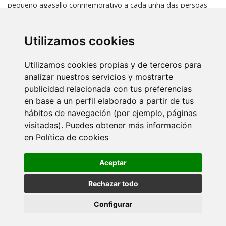
pequeno agasallo conmemorativo a cada unha das persoas
homenaxeadas.
Utilizamos cookies
Os protagonistas da xornada tamén tiveron a oportunidade
de compartir unhas palabras cos seus compañeiros e
compañeiras, lembrando diferentes momentos da súa
Utilizamos cookies propias y de terceros para
traxectoria profesional e agradecendo o agarimo recibido.
analizar nuestros servicios y mostrarte
publicidad relacionada con tus preferencias
O acto rematou cun pequeno pincho de celebración, que
en base a un perfil elaborado a partir de tus
serviu como espazo de encontro e convivencia para compartir
hábitos de navegación (por ejemplo, páginas
este recoñecemento con todo o persoal do centro.
visitadas). Puedes obtener más información
en
Política de cookies
Desde o centro queremos expresar o noso máis sincero
agradecemento polo seu traballo, dedicación e compromiso, e
Aceptar
desexarlles o mellor nesta nova etapa.
Rechazar todo
Configurar